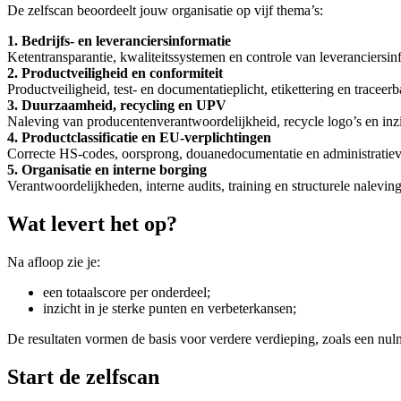
De zelfscan beoordeelt jouw organisatie op vijf thema’s:
1. Bedrijfs- en leveranciersinformatie
Ketentransparantie, kwaliteitssystemen en controle van leveranciersin
2. Productveiligheid en conformiteit
Productveiligheid, test- en documentatieplicht, etikettering en trace
3. Duurzaamheid, recycling en UPV
Naleving van producentenverantwoordelijkheid, recycle logo’s en in
4. Productclassificatie en EU-verplichtingen
Correcte HS-codes, oorsprong, douanedocumentatie en administratiev
5. Organisatie en interne borging
Verantwoordelijkheden, interne audits, training en structurele naleving
Wat levert het op?
Na afloop zie je:
een totaalscore per onderdeel;
inzicht in je sterke punten en verbeterkansen;
De resultaten vormen de basis voor verdere verdieping, zoals een nulme
Start de zelfscan