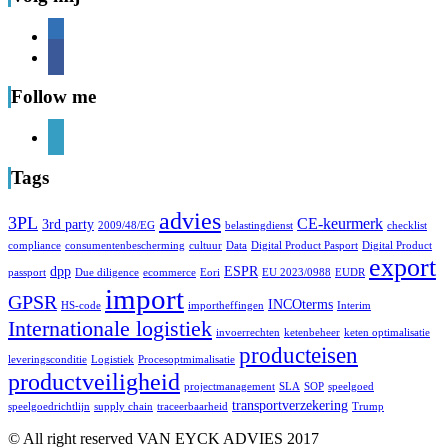
linkedin
facebook
Follow me
linkedin
Tags
advies
3PL
CE-keurmerk
3rd party
2009/48/EG
belastingdienst
checklist
compliance
consumentenbescherming
cultuur
Data
Digital Product Pasport
Digital Product
export
dpp
ESPR
passport
Due diligence
ecommerce
Eori
EU 2023/0988
EUDR
import
GPSR
INCOterms
HS-code
importheffingen
Interim
Internationale logistiek
invoerrechten
ketenbeheer
keten optimalisatie
producteisen
leveringsconditie
Logistiek
Procesoptmimalisatie
productveiligheid
projectmanagement
SLA
SOP
speelgoed
transportverzekering
speelgoedrichtlijn
supply chain
traceerbaarheid
Trump
© All right reserved VAN EYCK ADVIES 2017