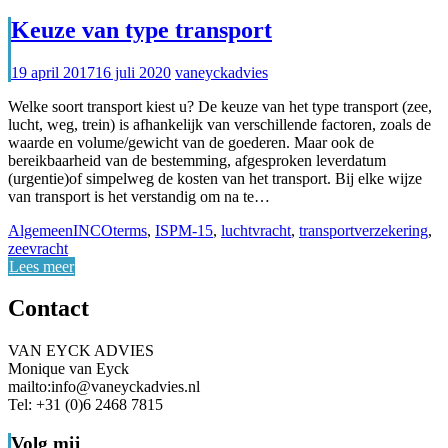
Keuze van type transport
19 april 2017
16 juli 2020
vaneyckadvies
Welke soort transport kiest u? De keuze van het type transport (zee,
lucht, weg, trein) is afhankelijk van verschillende factoren, zoals de
waarde en volume/gewicht van de goederen. Maar ook de
bereikbaarheid van de bestemming, afgesproken leverdatum
(urgentie)of simpelweg de kosten van het transport. Bij elke wijze
van transport is het verstandig om na te…
Algemeen
INCOterms
,
ISPM-15
,
luchtvracht
,
transportverzekering
,
zeevracht
Lees meer
Contact
VAN EYCK ADVIES
Monique van Eyck
mailto:info@vaneyckadvies.nl
Tel: +31 (0)6 2468 7815
Volg mij