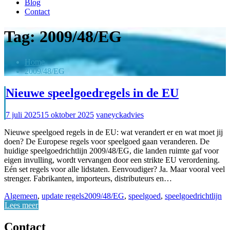
Blog
Contact
Tag:
2009/48/EG
Home
2009/48/EG
Nieuwe speelgoedregels in de EU
7 juli 2025
15 oktober 2025
vaneyckadvies
Nieuwe speelgoed regels in de EU: wat verandert er en wat moet jij
doen? De Europese regels voor speelgoed gaan veranderen. De
huidige speelgoedrichtlijn 2009/48/EG, die landen ruimte gaf voor
eigen invulling, wordt vervangen door een strikte EU verordening.
Eén set regels voor alle lidstaten. Eenvoudiger? Ja. Maar vooral veel
strenger. Fabrikanten, importeurs, distributeurs en…
Algemeen
,
update regels
2009/48/EG
,
speelgoed
,
speelgoedrichtlijn
Lees meer
Contact