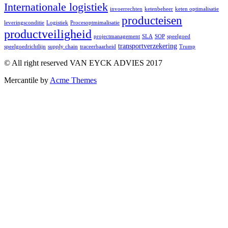
Internationale logistiek
invoerrechten
ketenbeheer
keten optimalisatie
producteisen
leveringsconditie
Logistiek
Procesoptmimalisatie
productveiligheid
projectmanagement
SLA
SOP
speelgoed
transportverzekering
speelgoedrichtlijn
supply chain
traceerbaarheid
Trump
© All right reserved VAN EYCK ADVIES 2017
Mercantile by
Acme Themes