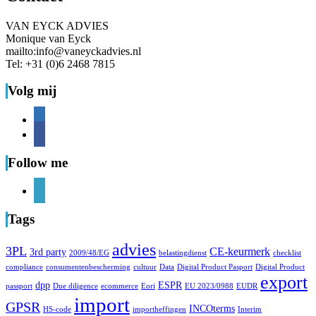
VAN EYCK ADVIES
Monique van Eyck
mailto:info@vaneyckadvies.nl
Tel: +31 (0)6 2468 7815
Volg mij
linkedin
facebook
Follow me
linkedin
Tags
advies
3PL
CE-keurmerk
3rd party
2009/48/EG
belastingdienst
checklist
compliance
consumentenbescherming
cultuur
Data
Digital Product Pasport
Digital Product
export
dpp
ESPR
passport
Due diligence
ecommerce
Eori
EU 2023/0988
EUDR
import
GPSR
INCOterms
HS-code
importheffingen
Interim