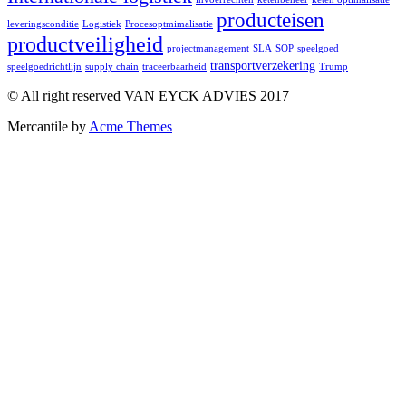
producteisen
leveringsconditie
Logistiek
Procesoptmimalisatie
productveiligheid
projectmanagement
SLA
SOP
speelgoed
transportverzekering
speelgoedrichtlijn
supply chain
traceerbaarheid
Trump
© All right reserved VAN EYCK ADVIES 2017
Mercantile by
Acme Themes