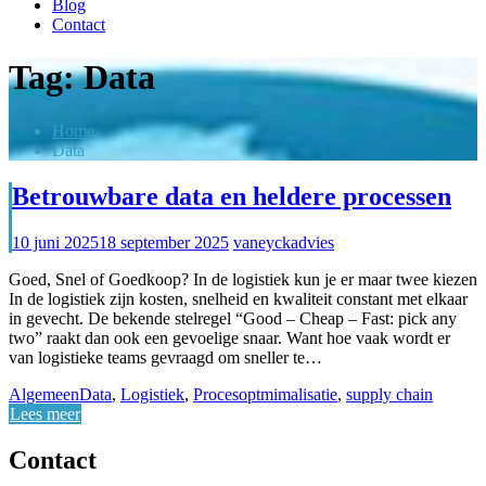
Blog
Contact
Tag:
Data
Home
Data
Betrouwbare data en heldere processen
10 juni 2025
18 september 2025
vaneyckadvies
Goed, Snel of Goedkoop? In de logistiek kun je er maar twee kiezen
In de logistiek zijn kosten, snelheid en kwaliteit constant met elkaar
in gevecht. De bekende stelregel “Good – Cheap – Fast: pick any
two” raakt dan ook een gevoelige snaar. Want hoe vaak wordt er
van logistieke teams gevraagd om sneller te…
Algemeen
Data
,
Logistiek
,
Procesoptmimalisatie
,
supply chain
Lees meer
Contact