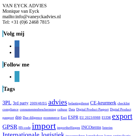
VAN EYCK ADVIES
Monique van Eyck
mailto:info@vaneyckadvies.nl
Tel: +31 (0)6 2468 7815
Volg mij
linkedin
facebook
Follow me
linkedin
Tags
advies
3PL
CE-keurmerk
3rd party
2009/48/EG
belastingdienst
checklist
compliance
consumentenbescherming
cultuur
Data
Digital Product Pasport
Digital Product
export
dpp
ESPR
passport
Due diligence
ecommerce
Eori
EU 2023/0988
EUDR
import
GPSR
INCOterms
HS-code
importheffingen
Interim
Internationale logistiek
invoerrechten
ketenbeheer
keten optimalisatie