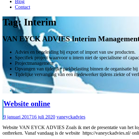
Blog
Contact
Tag:
Interim
VAN EYCK ADVIES Interim Management (o.a
Advies en begeleiding bij export of import van uw producten.
Specifiek project waarvoor u intern niet de specialisme of capaci
Projectmanagement
Opvangen van tijdelijke piekbelasting binnen de organisatie bij 
Tijdelijke vervanging van een medewerker tijdens ziekte of verl
Home
Interim
Website online
9 januari 2017
16 juli 2020
vaneyckadvies
Website VAN EYCK ADVIES Zoals ik met de presentatie van het log
ontbreken. Vanaf vandaag is de website https://vaneyckadvies.nl/ 