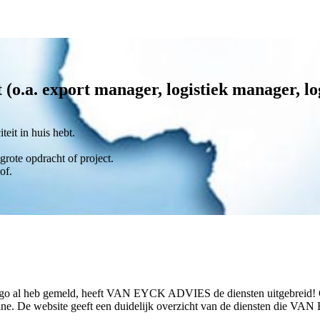
. export manager, logistiek manager, log
teit in huis hebt.
grote opdracht of project.
of.
o al heb gemeld, heeft VAN EYCK ADVIES de diensten uitgebreid! Om
online. De website geeft een duidelijk overzicht van de diensten di