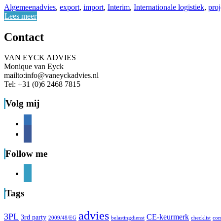
Algemeen
advies
,
export
,
import
,
Interim
,
Internationale logistiek
,
pro
Lees meer
Contact
VAN EYCK ADVIES
Monique van Eyck
mailto:info@vaneyckadvies.nl
Tel: +31 (0)6 2468 7815
Volg mij
linkedin
facebook
Follow me
linkedin
Tags
advies
3PL
CE-keurmerk
3rd party
2009/48/EG
belastingdienst
checklist
com