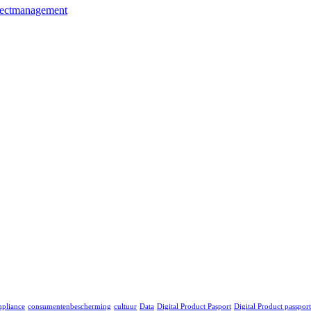
jectmanagement
pliance
consumentenbescherming
cultuur
Data
Digital Product Pasport
Digital Product passport