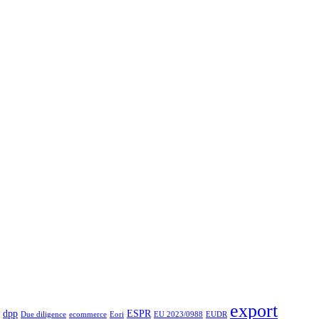
export
dpp
ESPR
Due diligence
ecommerce
Eori
EU 2023/0988
EUDR