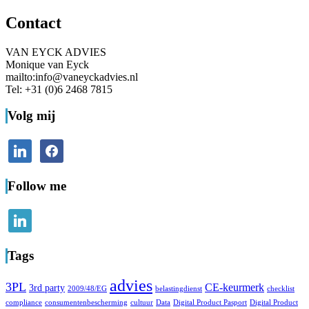
Contact
VAN EYCK ADVIES
Monique van Eyck
mailto:info@vaneyckadvies.nl
Tel: +31 (0)6 2468 7815
Volg mij
linkedin
facebook
Follow me
linkedin
Tags
advies
3PL
CE-keurmerk
3rd party
2009/48/EG
belastingdienst
checklist
compliance
consumentenbescherming
cultuur
Data
Digital Product Pasport
Digital Product