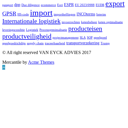
export
dpp
ESPR
passport
Due diligence
ecommerce
Eori
EU 2023/0988
EUDR
import
GPSR
INCOterms
HS-code
importheffingen
Interim
Internationale logistiek
invoerrechten
ketenbeheer
keten optimalisatie
producteisen
leveringsconditie
Logistiek
Procesoptmimalisatie
productveiligheid
projectmanagement
SLA
SOP
speelgoed
transportverzekering
speelgoedrichtlijn
supply chain
traceerbaarheid
Trump
© All right reserved VAN EYCK ADVIES 2017
Mercantile by
Acme Themes