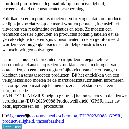
non-food producten en legt nadruk op productveiligheid,
traceerbaarheid en consumentenbescherming.
Fabrikanten en importeurs moeten ervoor zorgen dat hun producten
veilig zijn voordat ze op de markt worden gebracht, inclusief het
uitvoeren van regelmatige evaluaties en tests. Ze moeten een
technisch dossier bijhouden en producten zodanig labelen dat ze
gemakkelijk te traceren zijn. Consumenten moeten geïnformeerd
worden over mogelijke risico’s en duidelijke instructies en
waarschuwingen ontvangen.
Daarnaast moeten fabrikanten en importeurs toegankelijke
communicatiekanalen opzetten voor klachten en meldingen van
ongevallen, en een intern register bijhouden van alle ontvangen
klachten en teruggeroepen producten. Bij het ontdekken van een
veiligheidsrisico moeten ze de markttoezichtautoriteiten informeren
en corrigerende maatregelen nemen, zoals het starten van een
terugroepactie.
VAN EYCK ADVIES helpt u graag bij het omzetten van de nieuwe
verordening (EU) 2023/0988 Productveiligheid (GPSR) naar uw
bedrijfsprocessen en – procedures.
Algemeen
consumentenbescherming
,
EU 2023/0988
,
GPSR
,
productveiligheid
,
traceerbaarheid
Lees meer