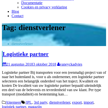
Documentatie
Cookies en privacy verklaring
Blog
Contact
Tag:
dienstverlener
Home
dienstverlener
Logistieke partner
21 augustus 2018
3 oktober 2018
vaneyckadvies
Logistieke partner Bij transporten voor een (eenmalig) project van of
naar het buitenland is, voor u als ondernemer, een logistieke partner
selecteren een belangrijk onderdeel van het traject. Kwaliteit en
kosten De kwaliteit van uw logistieke partner bepaald uiteindelijk
een deel van de belevenis en tevredenheid van uw klant. Per type
transport (modaliteit) en bestemming kan…
Algemeen
3PL
,
3rd party
,
dienstverlener
,
export
,
import
,
logistiek partner
,
magazijn