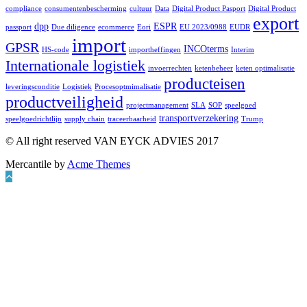
compliance
consumentenbescherming
cultuur
Data
Digital Product Pasport
Digital Product
export
dpp
ESPR
passport
Due diligence
ecommerce
Eori
EU 2023/0988
EUDR
import
GPSR
INCOterms
HS-code
importheffingen
Interim
Internationale logistiek
invoerrechten
ketenbeheer
keten optimalisatie
producteisen
leveringsconditie
Logistiek
Procesoptmimalisatie
productveiligheid
projectmanagement
SLA
SOP
speelgoed
transportverzekering
speelgoedrichtlijn
supply chain
traceerbaarheid
Trump
© All right reserved VAN EYCK ADVIES 2017
Mercantile by
Acme Themes