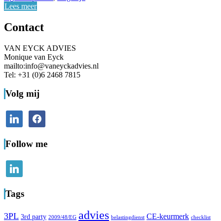
Lees meer
Contact
VAN EYCK ADVIES
Monique van Eyck
mailto:info@vaneyckadvies.nl
Tel: +31 (0)6 2468 7815
Volg mij
linkedin
facebook
Follow me
linkedin
Tags
advies
3PL
CE-keurmerk
3rd party
2009/48/EG
belastingdienst
checklist