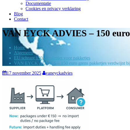
Documentatie
Cookies en privacy verklaring
Blog
Contact
VAN EYCK ADVIES – 150 euro gr
Home
Algemeen
EU schrapt 150-eurolimiet voor pakketjes
VAN EYCK ADVIES – 150 euro grens pakketjes verdwijnt bij 
17 november 2025
vaneyckadvies