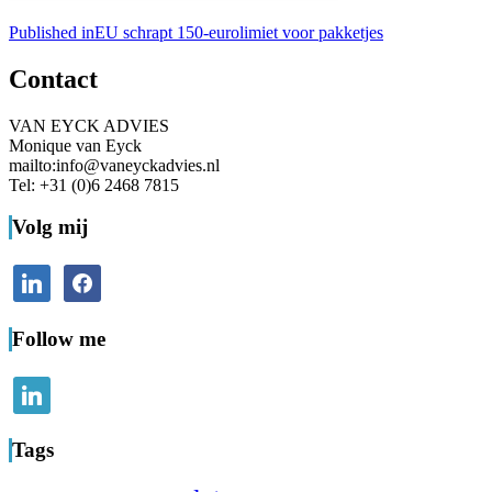
Bericht
Published in
EU schrapt 150-eurolimiet voor pakketjes
navigatie
Contact
VAN EYCK ADVIES
Monique van Eyck
mailto:info@vaneyckadvies.nl
Tel: +31 (0)6 2468 7815
Volg mij
linkedin
facebook
Follow me
linkedin
Tags