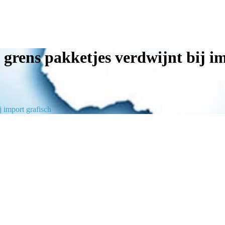
ens pakketjes verdwijnt bij im
import grafisch